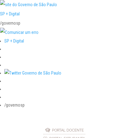
SP + Digital
/governosp
SP + Digital
/governosp
PORTAL DOCENTE