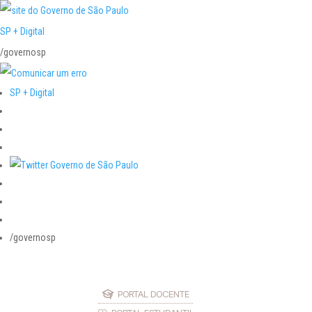
SP + Digital
/governosp
SP + Digital
/governosp
PORTAL DOCENTE