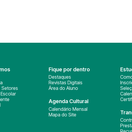
omos
Fique por dentro
Estu
Destaques
Como
ça
Revistas Digitais
Inscr
 Setores
Área do Aluno
Sele
Escolar
Calen
ente
Certi
Agenda Cultural
l
Calendário Mensal
Tran
Mapa do Site
Cont
Pres
Recu