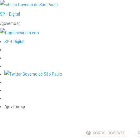
SP + Digital
/governosp
SP + Digital
/governosp
PORTAL DOCENTE