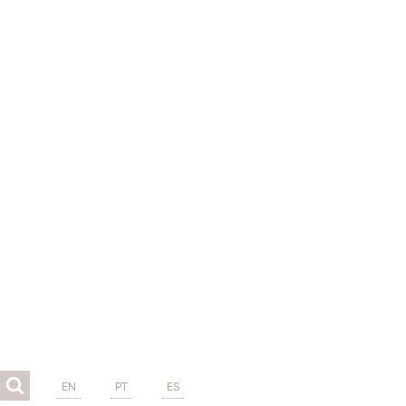
EN
PT
ES