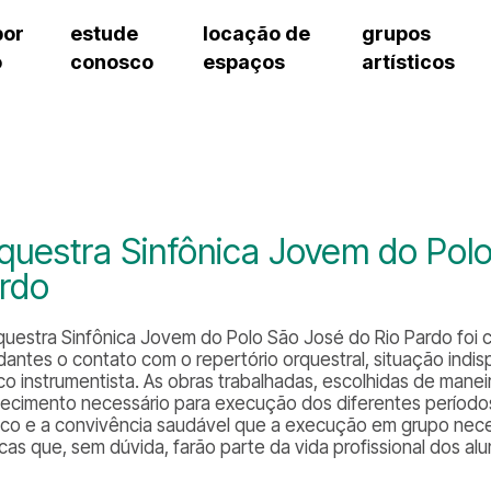
por
estude
locação de
grupos
o
conosco
espaços
artísticos
teatro procópio ferreira
artes cênicas
grupos artísticos de bolsistas
fale cono
salão villa-lobos
música
grupos pedagógicos – sede
pergunta
erto
auditório unidade chiquinha gonzaga
processo seletivo
grupos pedagógicos – polo
como che
orientações para locação
visite o c
equipe té
assessori
questra Sinfônica Jovem do Polo
trabalhe 
rdo
questra Sinfônica Jovem do Polo São José do Rio Pardo foi c
dantes o contato com o repertório orquestral, situação indi
co instrumentista. As obras trabalhadas, escolhidas de maneir
ecimento necessário para execução dos diferentes períodos 
ico e a convivência saudável que a execução em grupo nec
icas que, sem dúvida, farão parte da vida profissional dos al