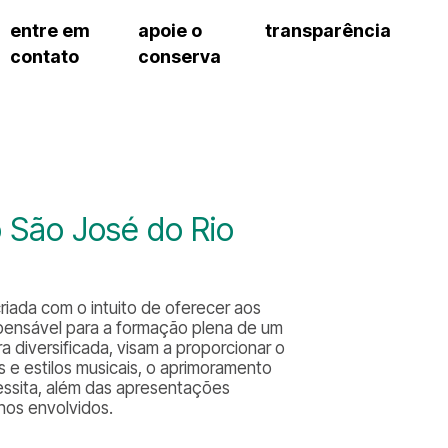
entre em
apoie o
transparência
contato
conserva
sco
patrocinadores e parcerias
contrato de gestão
s frequentes
doações de pessoa jurídica
prestação de contas
gar
doações de pessoa física
recursos humanos
onservatório
nota fiscal paulista (nfp)
compras e serviços
cnica social
a de imprensa
 São José do Rio
conosco
riada com o intuito de oferecer aos
spensável para a formação plena de um
a diversificada, visam a proporcionar o
e estilos musicais, o aprimoramento
essita, além das apresentações
unos envolvidos.