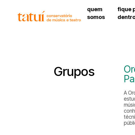
quem
fique 
somos
dentr
histórico
agenda cultural
governança
calendário escolar
unidades e setores
programas de conc
regimento escolar
revistas digitais
corpo docente
espaço estudantil
Or
Grupos
Pa
A Or
estu
músi
conh
técn
públ