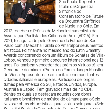
São Paulo. Regente
titular da Orquestra
Sinfônica do
Conservatório de Tatuí e
da Orquestra Sinfônica
de Ñuble, no Chile. Em
2017, recebeu o Prêmio de Melhor Instrumentista da
Associação Paulista dos Críticos de Arte (APCA). Em
2021, foi agraciado pelo Governo do Estado de São
Paulo com a Medalha Tarsila do Amaral por seus méritos
artísticos. Foi finalista no mesmo ano do
Latin Grammy
Awards
concorrendo com um álbum de Sonatas de Villa-
Lobos. Venceu o primeiro concurso internacional aos 12
anos. Foi também vencedor dos prêmios
Virtuosité, em
Genebra e do primeiro Prêmio do Fórum
Junger Künstler
de Viena. Apresentou-se em recitais em importantes
cidades italianas e europeias. Participou de longas
turnês pela América do Sul, Estados Unidos, Europa,
Austrália e Japão. Tem gravados mais de 40 CDs,
dentre os quais se destacam aqueles com obras
italianas e brasileiras de música de câmara para o Selo
Naxos e obras virtuosísticas para violino solo para o Selo
Sesc. Foi Spalla da Orquestra do Teatro Comunale de