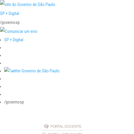
SP + Digital
/governosp
SP + Digital
/governosp
PORTAL DOCENTE