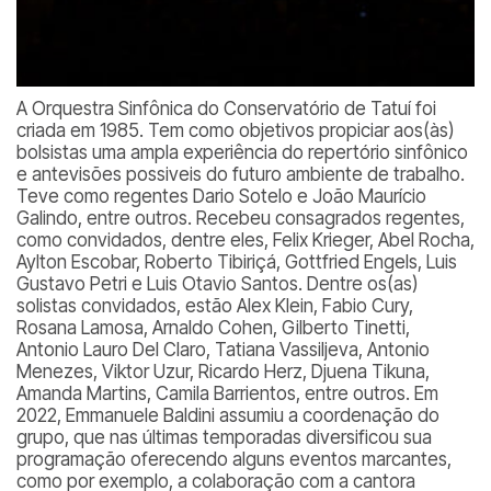
A Orquestra Sinfônica do Conservatório de Tatuí foi
criada em 1985. Tem como objetivos propiciar aos(às)
bolsistas uma ampla experiência do repertório sinfônico
e antevisões possiveis do futuro ambiente de trabalho.
Teve como regentes Dario Sotelo e João Maurício
Galindo, entre outros. Recebeu consagrados regentes,
como convidados, dentre eles, Felix Krieger, Abel Rocha,
Aylton Escobar, Roberto Tibiriçá, Gottfried Engels, Luis
Gustavo Petri e Luis Otavio Santos. Dentre os(as)
solistas convidados, estão Alex Klein, Fabio Cury,
Rosana Lamosa, Arnaldo Cohen, Gilberto Tinetti,
Antonio Lauro Del Claro, Tatiana Vassiljeva, Antonio
Menezes, Viktor Uzur, Ricardo Herz, Djuena Tikuna,
Amanda Martins, Camila Barrientos, entre outros. Em
2022, Emmanuele Baldini assumiu a coordenação do
grupo, que nas últimas temporadas diversificou sua
programação oferecendo alguns eventos marcantes,
como por exemplo, a colaboração com a cantora