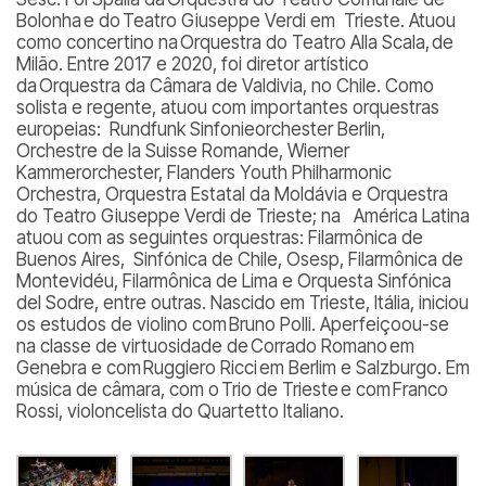
Bolonha e do Teatro Giuseppe Verdi em Trieste. Atuou
como concertino na Orquestra do Teatro
Alla Scala
, de
Milão. Entre 2017 e 2020, foi diretor artístico
da Orquestra da Câmara de Valdivia, no Chile. Como
solista e regente, atuou com importantes orquestras
europeias:
Rundfunk Sinfonieorchester Berlin
,
Orchestre
de la Suisse Romande
,
Wierner
Kammerorchester
,
Flanders Youth Philharmonic
Orchestra
, Orquestra Estatal da Moldávia e Orquestra
do Teatro Giuseppe Verdi de Trieste; na América Latina
atuou com as seguintes orquestras: Filarmônica de
Buenos Aires,
Sinfónica de Chile
, Osesp, Filarmônica de
Montevidéu, Filarmônica de Lima e
Orquesta Sinfónica
del Sodre
, entre outras. Nascido em Trieste, Itália, iniciou
os estudos de violino com Bruno Polli. Aperfeiçoou-se
na classe de virtuosidade de Corrado Romano em
Genebra e com Ruggiero Ricci em Berlim e Salzburgo. Em
música de câmara, com o Trio de Trieste e com Franco
Rossi, violoncelista do
Quartetto Italiano
.