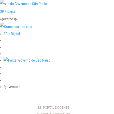
SP + Digital
/governosp
SP + Digital
/governosp
PORTAL DOCENTE