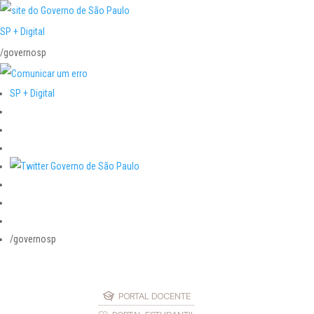
SP + Digital
/governosp
SP + Digital
/governosp
PORTAL DOCENTE