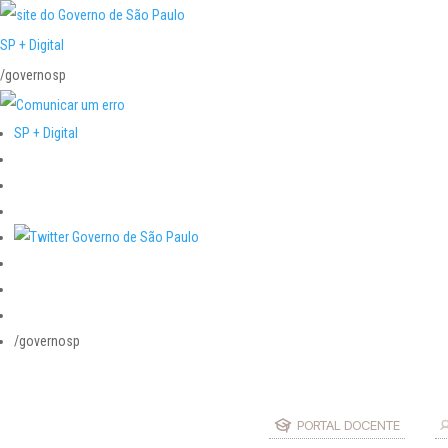
SP + Digital
/governosp
SP + Digital
/governosp
PORTAL DOCENTE