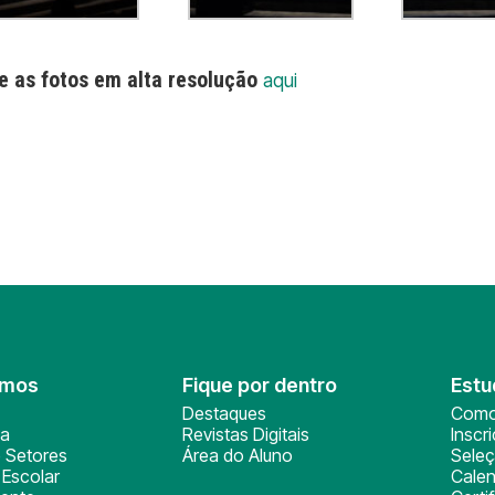
e as fotos em alta resolução
aqui
omos
Fique por dentro
Estu
Destaques
Como
ça
Revistas Digitais
Inscr
 Setores
Área do Aluno
Sele
Escolar
Calen