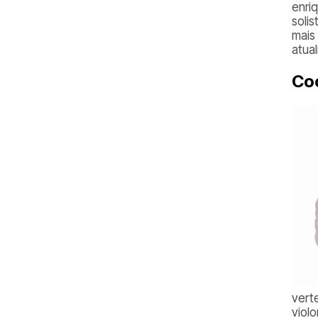
enri
soli
mais
atua
Coo
vert
viol