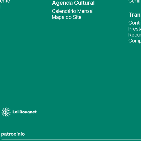
ente
Certi
Agenda Cultural
l
Calendário Mensal
Tran
Mapa do Site
Cont
Pres
Recu
Comp