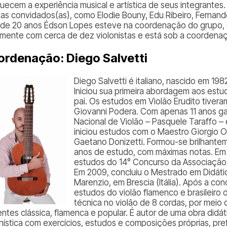
quecem a experiência musical e artística de seus integrante
stas convidados(as), como Elodie Bouny, Edu Ribeiro, Fernando
 de 20 anos Édson Lopes esteve na coordenação do grupo,
lmente com cerca de dez violonistas e está sob a coordenaç
rdenação: Diego Salvetti
Diego Salvetti é italiano, nascido em 19
Iniciou sua primeira abordagem aos est
pai. Os estudos em Violão Erudito tiveram
Giovanni Podera. Com apenas 11 anos ga
Nacional de Violão –
Pasquele Taraffo
– 
iniciou estudos com o Maestro Giorgio 
Gaetano Donizetti. Formou-se brilhantem
anos de estudo, com máximas notas. E
estudos do 14° Concurso da Associaçã
Em 2009, concluiu o Mestrado em Didáti
Marenzio, em Brescia (Itália). Após a c
estudos do violão flamenco e brasileir
técnica no violão de 8 cordas, por meio
entes clássica, flamenca e popular. É autor de uma obra didá
onística com exercícios, estudos e composições próprias, pr