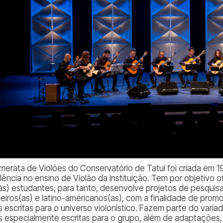
merata de Violões do Conservatório de Tatuí foi criada em 
lência no ensino de Violão da Instituição. Tem por objetivo 
às) estudantes; para tanto, desenvolve projetos de pesquis
leiros(as) e latino-americanos(as), com a finalidade de promo
s escritas para o universo violonístico. Fazem parte do vari
s especialmente escritas para o grupo, além de adaptações, 