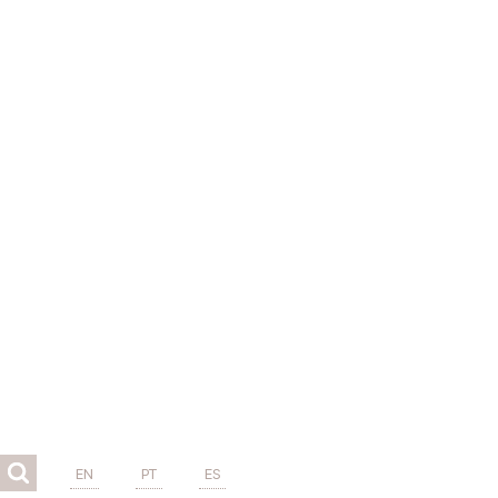
EN
PT
ES