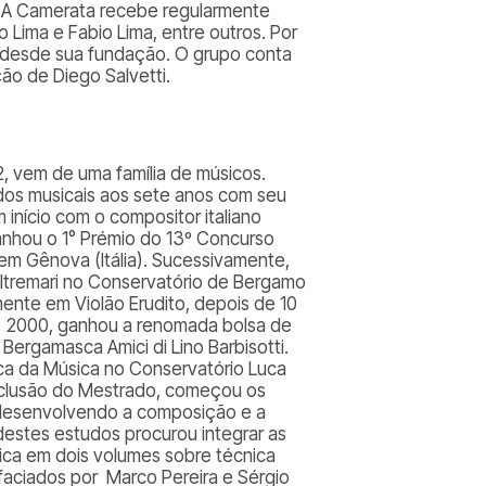
s. A Camerata recebe regularmente
 Lima e Fabio Lima, entre outros. Por
 desde sua fundação. O grupo conta
ão de Diego Salvetti.
82, vem de uma família de músicos.
udos musicais aos sete anos com seu
 início com o compositor italiano
nhou o 1° Prémio do 13º Concurso
em Gênova (Itália). Sucessivamente,
Oltremari no Conservatório de Bergamo
ente em Violão Erudito, depois de 10
m 2000, ganhou a renomada bolsa de
o Bergamasca
Amici di Lino Barbisotti
.
ca da Música no Conservatório Luca
onclusão do Mestrado, começou os
o desenvolvendo a composição e a
 destes estudos procurou integrar as
tica em dois volumes sobre técnica
efaciados por Marco Pereira e Sérgio