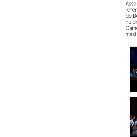
Assa
refe
de B
no B
Came
mast