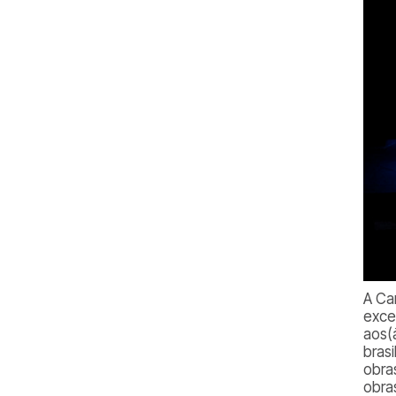
A Ca
exce
aos(
brasi
obra
obra