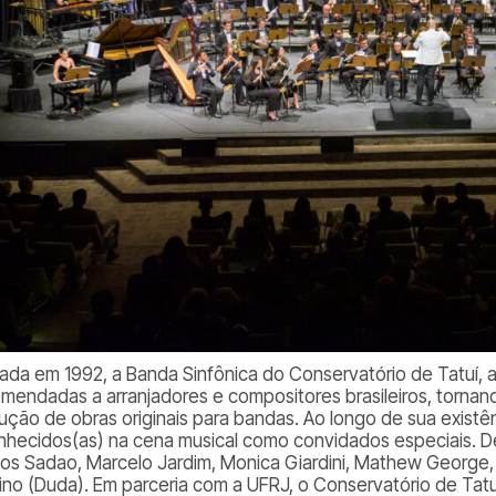
ada em 1992, a Banda Sinfônica do Conservatório de Tatuí,
mendadas a arranjadores e compositores brasileiros, tornan
ução de obras originais para bandas. Ao longo de sua exist
nhecidos(as) na cena musical como convidados especiais. De
os Sadao, Marcelo Jardim, Monica Giardini, Mathew George, Fr
cino (Duda). Em parceria com a UFRJ, o Conservatório de Tat