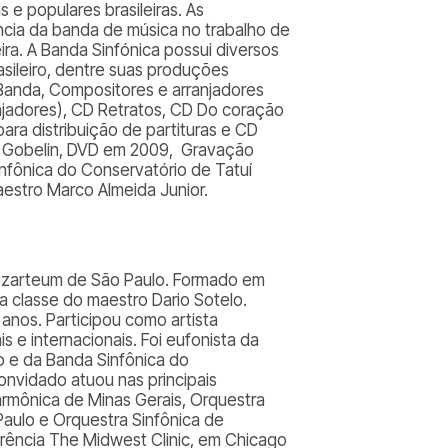
 e populares brasileiras. As
ncia da banda de música no trabalho de
eira. A Banda Sinfónica possui diversos
asileiro, dentre suas produções
Banda
, Compositores e arranjadores
njadores), CD
Retratos
, CD
Do coração
ra distribuição de partituras e CD
a Gobelin, DVD em 2009, Gravação
infônica do Conservatório de Tatuí
aestro Marco Almeida Junior.
ozarteum de São Paulo. Formado em
a classe do maestro Dario Sotelo.
 anos. Participou como artista
s e internacionais. Foi eufonista da
o e da Banda Sinfônica do
nvidado atuou nas principais
larmônica de Minas Gerais, Orquestra
Paulo e Orquestra Sinfônica de
erência
The Midwest Clinic
, em Chicago