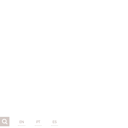
EN
PT
ES