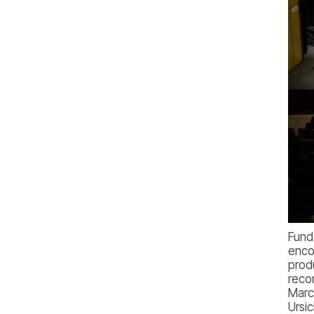
Fund
enco
prod
reco
Marc
Ursi