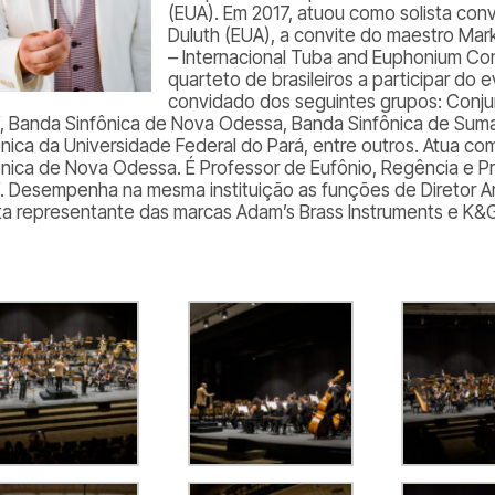
(EUA). Em 2017, atuou como solista co
Duluth (EUA), a convite do maestro Mar
–
Internacional Tuba and Euphonium Co
quarteto de brasileiros a participar d
convidado dos seguintes grupos: Conju
í, Banda Sinfônica de Nova Odessa, Banda Sinfônica de Sum
ônica da Universidade Federal do Pará, entre outros. Atua co
ônica de Nova Odessa. É Professor de Eufônio, Regência e P
í. Desempenha na mesma instituição as funções de Diretor A
sta representante das marcas
Adam’s Brass Instruments
e
K&G