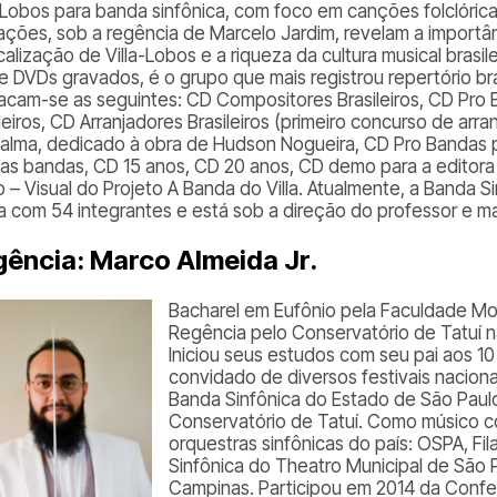
a-Lobos para banda sinfônica, com foco em canções folclóricas
ações, sob a regência de Marcelo Jardim, revelam a importâ
alização de Villa-Lobos e a riqueza da cultura musical brasil
e DVDs gravados, é o grupo que mais registrou repertório br
acam-se as seguintes: CD
Compositores Brasileiros
, CD
Pro 
leiros, CD
Arranjadores Brasileiros
(primeiro concurso de arra
 alma
, dedicado à obra de Hudson Nogueira, CD Pro Bandas pa
 as bandas, CD
15 anos
, CD
20 anos
, CD demo para a editor
o – Visual do
Projeto A Banda do Villa
. Atualmente, a Banda S
a com 54 integrantes e está sob a direção do professor e m
ência: Marco Almeida Jr.
Bacharel em Eufônio pela Faculdade M
Regência pelo Conservatório de Tatuí n
Iniciou seus estudos com seu pai aos 10
convidado de diversos festivais nacionai
Banda Sinfônica do Estado de São Paul
Conservatório de Tatuí. Como músico co
orquestras sinfônicas do país: OSPA, Fi
Sinfônica do Theatro Municipal de São 
Campinas. Participou em 2014 da Conf