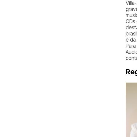
Vill
grav
music
CDs 
dest
brasi
e da
Para
Audi
cont
Reg