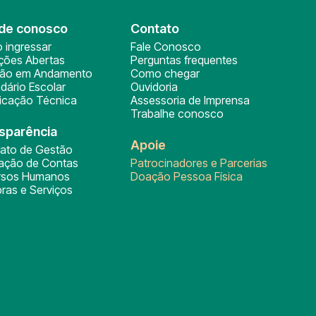
de conosco
Contato
 ingressar
Fale Conosco
ições Abertas
Perguntas frequentes
ção em Andamento
Como chegar
dário Escolar
Ouvidoria
ficação Técnica
Assessoria de Imprensa
Trabalhe conosco
sparência
Apoie
rato de Gestão
tação de Contas
Patrocinadores e Parcerias
rsos Humanos
Doação Pessoa Física
ras e Serviços