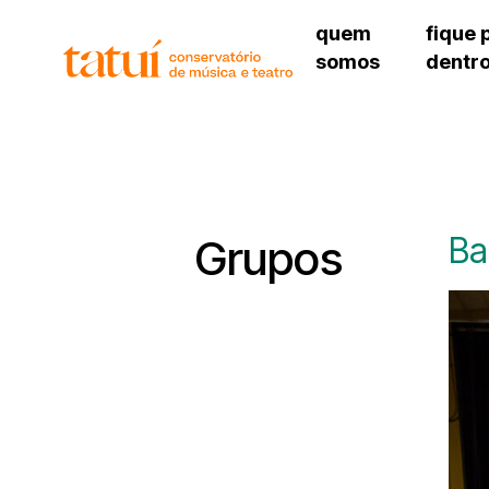
quem
fique 
somos
dentr
histórico
agenda cultural
governança
calendário escolar
unidades e setores
programas de conc
regimento escolar
revistas digitais
corpo docente
espaço estudantil
Ba
Grupos