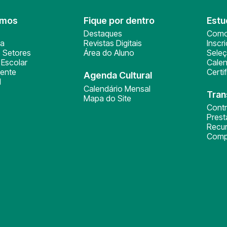
omos
Fique por dentro
Estu
Destaques
Como
ça
Revistas Digitais
Inscr
 Setores
Área do Aluno
Sele
Escolar
Calen
ente
Certi
Agenda Cultural
l
Calendário Mensal
Tran
Mapa do Site
Cont
Pres
Recu
Comp