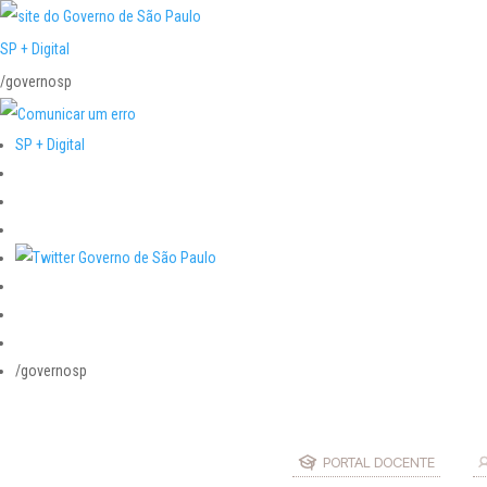
SP + Digital
/governosp
SP + Digital
/governosp
PORTAL DOCENTE