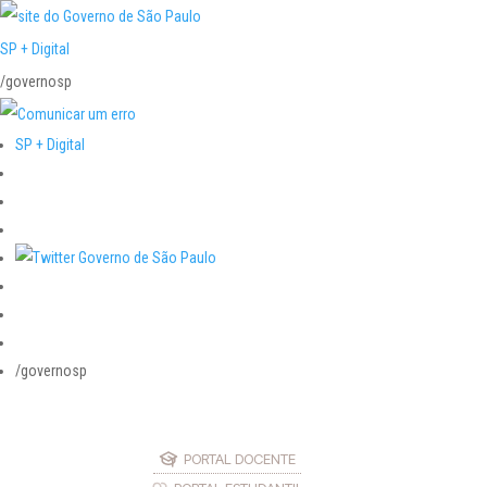
SP + Digital
/governosp
SP + Digital
/governosp
PORTAL DOCENTE