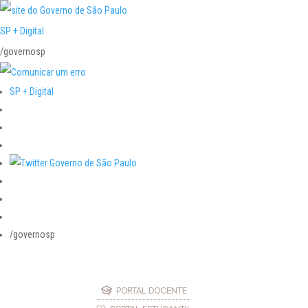
SP + Digital
/governosp
SP + Digital
/governosp
PORTAL DOCENTE