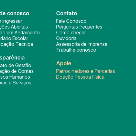
de conosco
Contato
 ingressar
Fale Conosco
ições Abertas
Perguntas frequentes
ção em Andamento
Como chegar
dário Escolar
Ouvidoria
ficação Técnica
Assessoria de Imprensa
Trabalhe conosco
sparência
Apoie
rato de Gestão
tação de Contas
Patrocinadores e Parcerias
rsos Humanos
Doação Pessoa Física
ras e Serviços