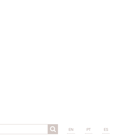
EN
PT
ES