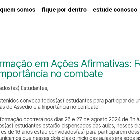
quem somos
fique por dentro
estude conosco
ico
agenda cultural
artes cênicas
nança
calendário escolar
des e setores
programas de concerto
ento escolar
revistas digitais
 docente
espaço estudantil
rmação em Ações Afirmativas: F
Importância no combate
ados(as) Estudantes,
stenidos convoca todos(as) estudantes para participar de 
as de Assédio e a Importância no combate.
 formação ocorrerá nos dias 26 e 27 de agosto 2024 de 8h à
 os(as) estudantes estarão dispensados das aulas, nesses dia
res de 16 anos estão convidados(as) para participarem des
nicamos que nesses dois dias o início das aulas será após 