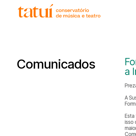
histór
gover
unida
regim
corpo
Fo
Comunicados
a 
Prez
A Su
Form
Esta
isso
maio
Comu