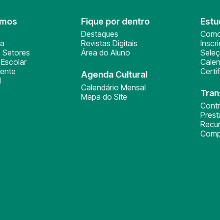
omos
Fique por dentro
Estu
Destaques
Como
ça
Revistas Digitais
Inscr
 Setores
Área do Aluno
Sele
Escolar
Calen
ente
Certi
Agenda Cultural
l
Calendário Mensal
Tran
Mapa do Site
Cont
Pres
Recu
Comp