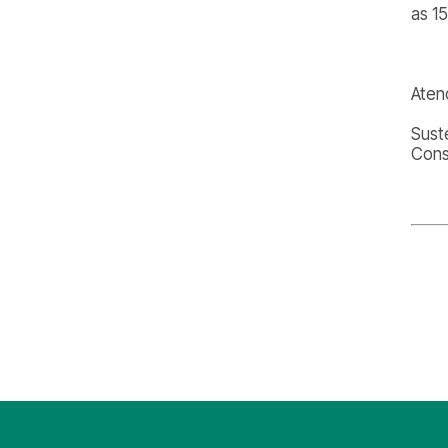
as 1
Aten
Sust
Cons