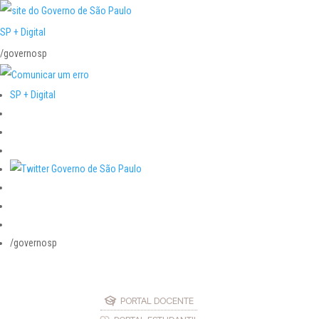
SP + Digital
/governosp
SP + Digital
/governosp
PORTAL DOCENTE