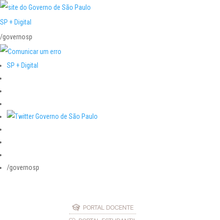
SP + Digital
/governosp
SP + Digital
/governosp
PORTAL DOCENTE