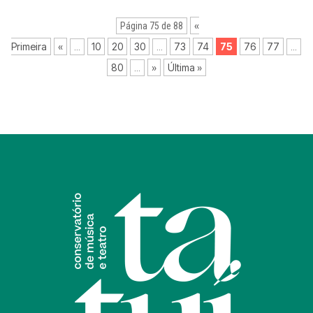
«
Página 75 de 88
Primeira
«
10
20
30
73
74
75
76
77
...
...
...
80
»
Última »
...