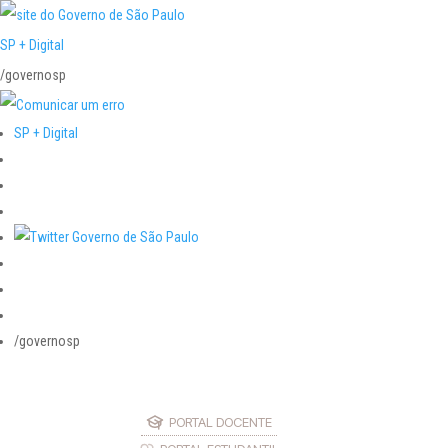
SP + Digital
/governosp
SP + Digital
/governosp
PORTAL DOCENTE