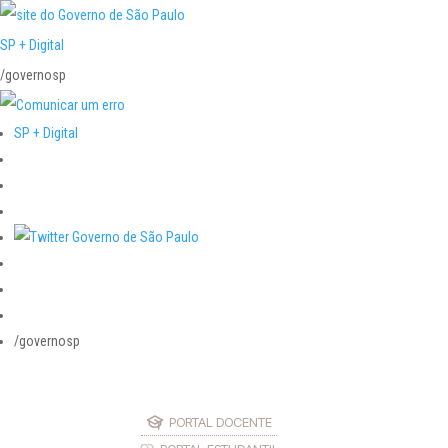
SP + Digital
/governosp
SP + Digital
/governosp
PORTAL DOCENTE