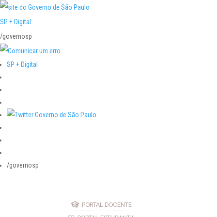
SP + Digital
/governosp
SP + Digital
/governosp
PORTAL DOCENTE