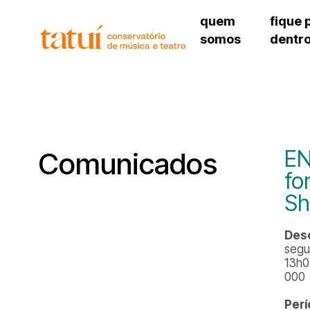
quem
fique 
somos
dentr
histórico
agenda cultural
governança
calendário escolar
unidades e setores
programas de conc
regimento escolar
revistas digitais
corpo docente
espaço estudantil
EN
Comunicados
fo
Sh
Des
segu
13h0
000
Perí