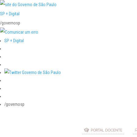
SP + Digital
/governosp
SP + Digital
/governosp
PORTAL DOCENTE