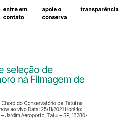
entre em
apoie o
transparência
contato
conserva
sco
patrocinadores e parcerias
contrato de gestão
s frequentes
doações de pessoa jurídica
prestação de contas
gar
doações de pessoa física
recursos humanos
onservatório
nota fiscal paulista (nfp)
compras e serviços
cnica social
a de imprensa
 seleção de
conosco
horo na Filmagem de
de Choro do Conservatório de Tatuí na
how ao vivo Data: 25/11/2021 Horário:
 – Jardim Aeroporto, Tatuí – SP, 18280-