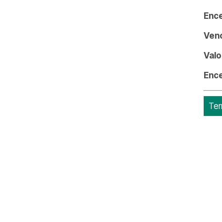
Enc
Ven
Valo
Enc
Ter