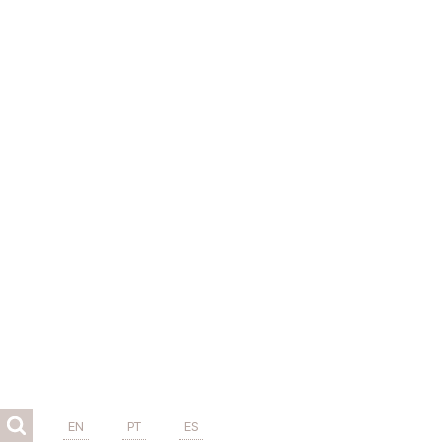
EN
PT
ES