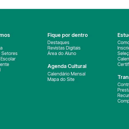
omos
Fique por dentro
Estu
Destaques
Como
ça
Revistas Digitais
Inscr
 Setores
Área do Aluno
Sele
Escolar
Calen
ente
Certi
Agenda Cultural
l
Calendário Mensal
Tran
Mapa do Site
Cont
Pres
Recu
Comp