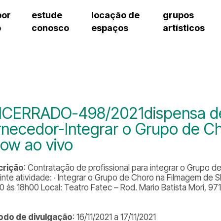
por
estude
locação de
grupos
o
conosco
espaços
artísticos
teatro procópio ferreira
artes cênicas
grupos artísticos de bolsistas
fale cono
salão villa-lobos
música
grupos pedagógicos – sede
pergunta
erto
auditório unidade chiquinha gonzaga
processo seletivo
grupos pedagógicos – polo
como che
orientações para locação
visite o c
equipe té
assessori
CERRADO-498/2021dispensa de
trabalhe 
rnecedor-Integrar o Grupo de C
ow ao vivo
crição
: Contratação de profissional para integrar o Grupo 
inte atividade: · Integrar o Grupo de Choro na Filmagem de S
0 às 18h00 Local: Teatro Fatec – Rod. Mario Batista Mori, 971
odo de divulgação
: 16/11/2021 a 17/11/2021