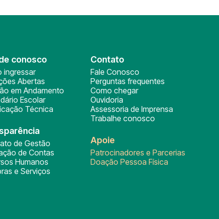
de conosco
Contato
 ingressar
Fale Conosco
ições Abertas
Perguntas frequentes
ção em Andamento
Como chegar
dário Escolar
Ouvidoria
ficação Técnica
Assessoria de Imprensa
Trabalhe conosco
sparência
Apoie
rato de Gestão
tação de Contas
Patrocinadores e Parcerias
rsos Humanos
Doação Pessoa Física
ras e Serviços