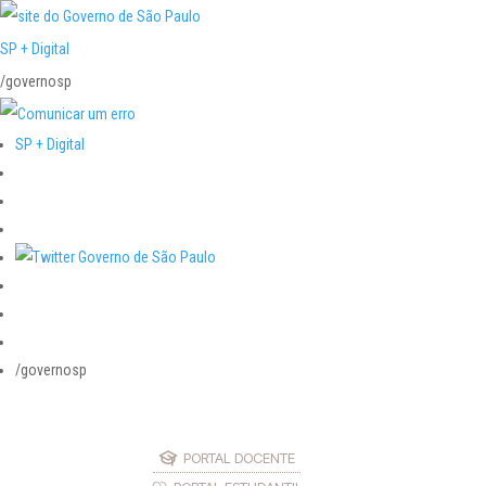
SP + Digital
/governosp
SP + Digital
/governosp
PORTAL DOCENTE