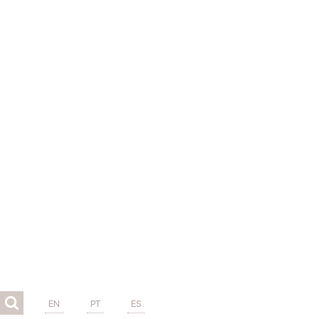
EN
PT
ES