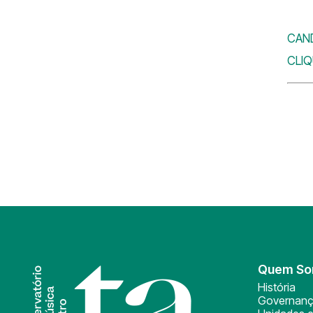
CAND
CLIQ
Quem S
História
Governan