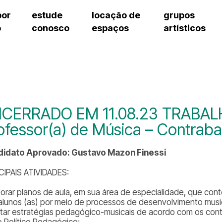
por
estude
locação de
grupos
o
conosco
espaços
artísticos
cursos regulares
bilheteria
teatro procópio ferreira
artes cênicas
grupos artísticos de bolsistas
fale cono
cursos livres
cursos regulares
salão villa-lobos
música
grupos pedagógicos – sede
ouvidoria 
cursos de aperfeiçoamento
cursos livres
erto
auditório unidade chiquinha gonzaga
processo seletivo
grupos pedagógicos – polo
pergunta
chiquinha gonzaga
cursos de aperfeiçoamento
orientações para locação
como che
a
visite o c
3
sceic-sp
CERRADO EM 11.08.23 TRABA
to
equipe té
ofessor(a) de Música – Contraba
josé do rio pardo
assessori
trabalhe 
idato Aprovado: Gustavo Mazon Finessi
CIPAIS ATIVIDADES:
borar planos de aula, em sua área de especialidade, que c
 alunos (as) por meio de processos de desenvolvimento musica
tar estratégias pedagógico-musicais de acordo com os con
o Político Pedagógico;