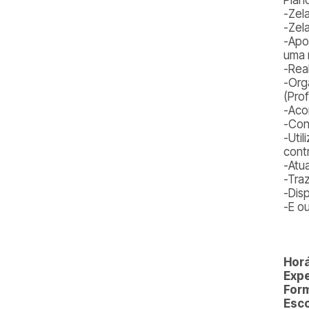
-Zel
-Zela
-Apo
uma 
-Rea
-Org
(Pro
-Aco
-Con
-Util
cont
-Atu
-Tra
-Dis
-E o
Horá
Expe
For
Esco