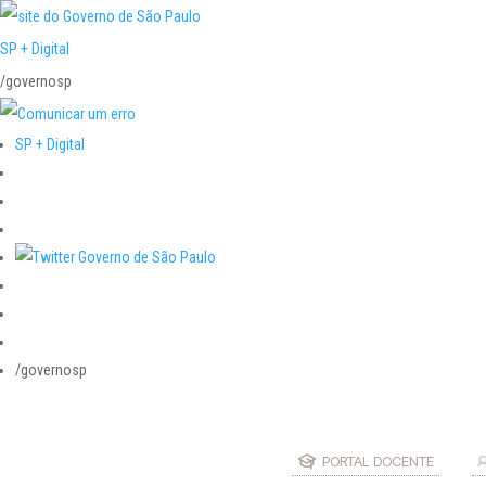
SP + Digital
/governosp
SP + Digital
/governosp
PORTAL DOCENTE