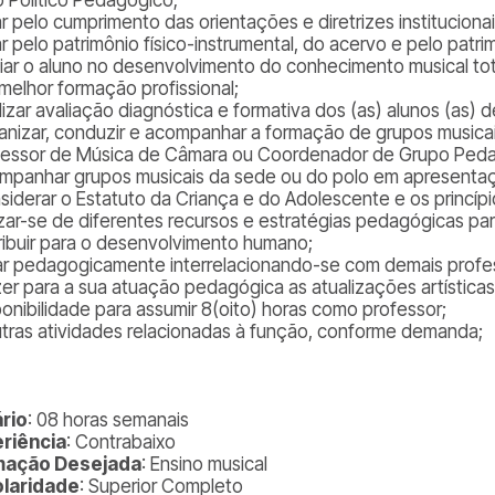
ar pelo cumprimento das orientações e diretrizes institucion
r pelo patrimônio físico-instrumental, do acervo e pelo patrimô
iar o aluno no desenvolvimento do conhecimento musical total
melhor formação profissional;
lizar avaliação diagnóstica e formativa dos (as) alunos (as) 
anizar, conduzir e acompanhar a formação de grupos musicai
fessor de Música de Câmara ou Coordenador de Grupo Peda
mpanhar grupos musicais da sede ou do polo em apresentaç
siderar o Estatuto da Criança e do Adolescente e os princí
izar-se de diferentes recursos e estratégias pedagógicas para
ribuir para o desenvolvimento humano;
ar pedagogicamente interrelacionando-se com demais profes
zer para a sua atuação pedagógica as atualizações artística
ponibilidade para assumir 8(oito) horas como professor;
utras atividades relacionadas à função, conforme demanda;
rio
: 08 horas semanais
riência
: Contrabaixo
mação Desejada
: Ensino musical
laridade
: Superior Completo