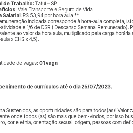
l de Trabalho
: Tatuí – SP
fícios
: Vale Transporte e Seguro de Vida
a Salarial
: R$ 53,94 por hora aula **
remuneração indicada corresponde à hora-aula completa, isto
-atividade e 1/6 de DSR ( Descanso Semanal Remunerado). Po
alente ao valor da hora aula, multiplicado pela carga horária 
-aula x CHS x 4,5
).
tidade de vagas:
01 vaga
cebimento de currículos até o dia 25/07/2023.
 na Sustenidos, as oportunidades são para todos(as)! Valor
ente onde todos (as) são mais que bem-vindos, por isso bu
ro, cor e etnia, orientação sexual, origem, pessoas com defic