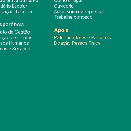
ção em Andamento
Como chegar
dário Escolar
Ouvidoria
ficação Técnica
Assessoria de Imprensa
Trabalhe conosco
sparência
Apoie
rato de Gestão
tação de Contas
Patrocinadores e Parcerias
rsos Humanos
Doação Pessoa Física
ras e Serviços