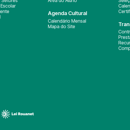
 Setores
Área do Aluno
Sele
Escolar
Calen
ente
Certi
Agenda Cultural
l
Calendário Mensal
Tran
Mapa do Site
Cont
Pres
Recu
Comp