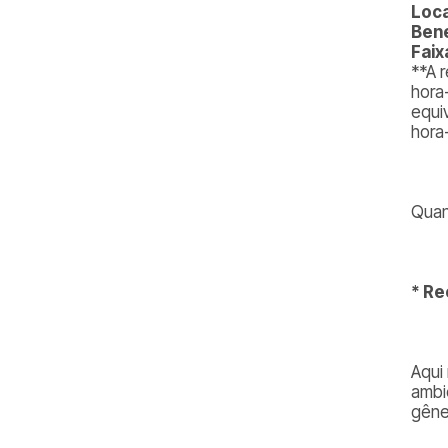
Loca
Bene
Faix
**A 
hora
equiv
hora
Quan
* Re
Aqui
ambi
gêne