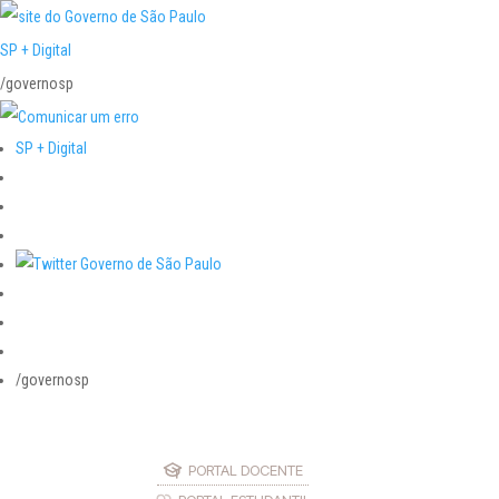
SP + Digital
/governosp
SP + Digital
/governosp
PORTAL DOCENTE