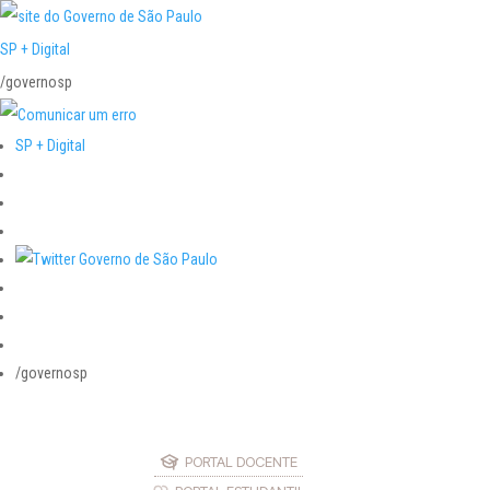
SP + Digital
/governosp
SP + Digital
/governosp
PORTAL DOCENTE