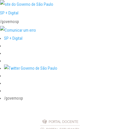
SP + Digital
/governosp
SP + Digital
/governosp
PORTAL DOCENTE