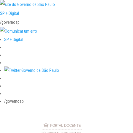
SP + Digital
/governosp
SP + Digital
/governosp
PORTAL DOCENTE