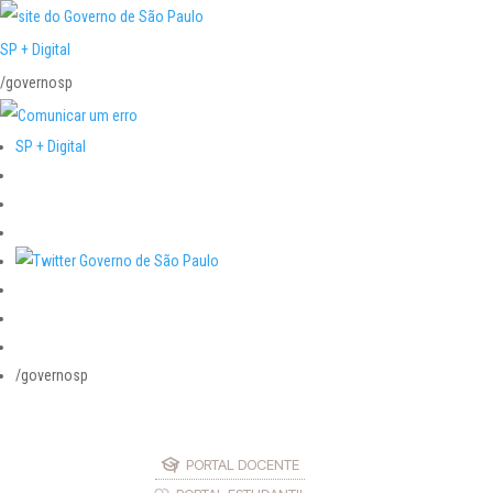
SP + Digital
/governosp
SP + Digital
/governosp
PORTAL DOCENTE