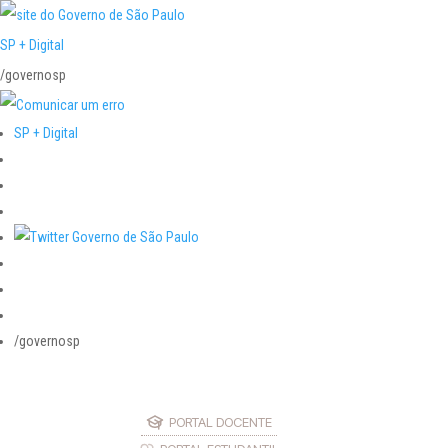
SP + Digital
/governosp
SP + Digital
/governosp
PORTAL DOCENTE