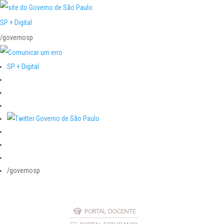
SP + Digital
/governosp
SP + Digital
/governosp
PORTAL DOCENTE