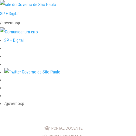
SP + Digital
/governosp
SP + Digital
/governosp
PORTAL DOCENTE