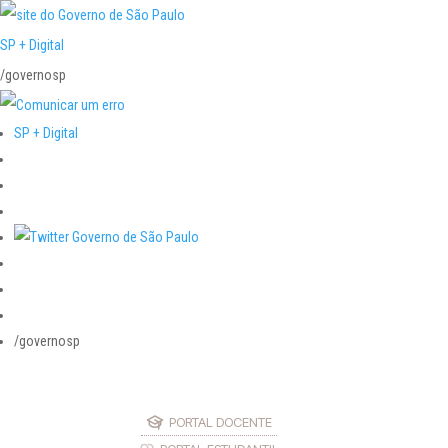
SP + Digital
/governosp
SP + Digital
/governosp
PORTAL DOCENTE