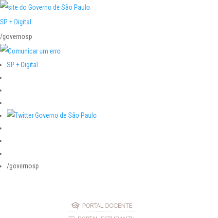
SP + Digital
/governosp
SP + Digital
/governosp
PORTAL DOCENTE