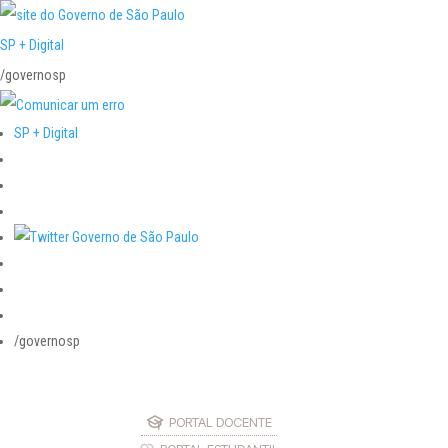
SP + Digital
/governosp
SP + Digital
/governosp
PORTAL DOCENTE