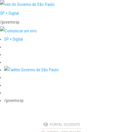
SP + Digital
/governosp
SP + Digital
/governosp
PORTAL DOCENTE