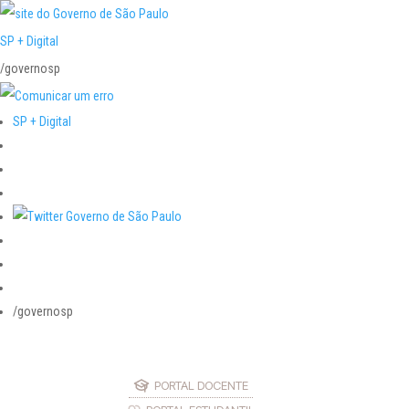
SP + Digital
/governosp
SP + Digital
/governosp
PORTAL DOCENTE