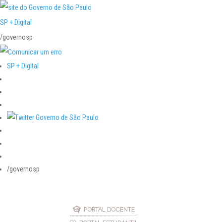
SP + Digital
/governosp
SP + Digital
/governosp
PORTAL DOCENTE