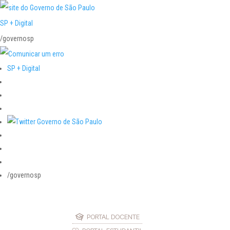
SP + Digital
/governosp
SP + Digital
/governosp
PORTAL DOCENTE