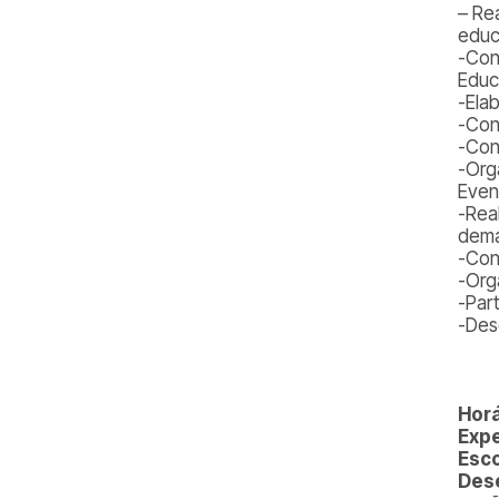
– Re
educ
-Con
Educ
-Ela
-Con
-Con
-Org
Even
-Rea
dema
-Con
-Org
-Par
-Des
Horá
Expe
Esco
Dese