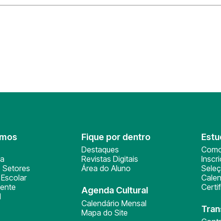
omos
Fique por dentro
Estu
Destaques
Como
ça
Revistas Digitais
Inscr
 Setores
Área do Aluno
Sele
Escolar
Calen
ente
Certi
Agenda Cultural
l
Calendário Mensal
Tran
Mapa do Site