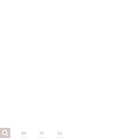
EN
PT
ES