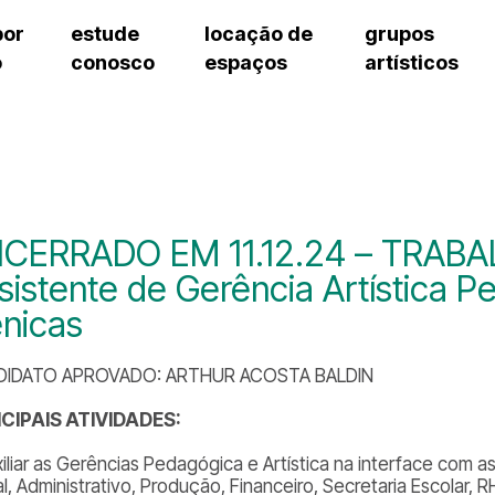
por
estude
locação de
grupos
o
conosco
espaços
artísticos
cursos regulares
bilheteria
teatro procópio ferreira
artes cênicas
grupos artísticos de bolsistas
fale cono
cursos livres
cursos regulares
salão villa-lobos
música
grupos pedagógicos – sede
ouvidoria 
cursos de aperfeiçoamento
cursos livres
erto
auditório unidade chiquinha gonzaga
processo seletivo
grupos pedagógicos – polo
pergunta
chiquinha gonzaga
cursos de aperfeiçoamento
orientações para locação
como che
a
visite o c
3
sceic-sp
CERRADO EM 11.12.24 – TRAB
to
equipe té
sistente de Gerência Artística P
josé do rio pardo
assessori
nicas
trabalhe 
DIDATO APROVADO: ARTHUR ACOSTA BALDIN
CIPAIS ATIVIDADES:
xiliar as Gerências Pedagógica e Artística na interface com
l, Administrativo, Produção, Financeiro, Secretaria Escolar, R