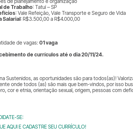
es de planejamento e organização
l de Trabalho
: Tatuí – SP
fícios
: Vale Refeição, Vale Transporte e Seguro de Vida
a Salarial
: R$3.500,00 a R$4.000,00
tidade de vagas:
01 vaga
cebimento de currículos até o dia 20/11/24.
 na Sustenidos, as oportunidades são para todos(as)! Valor
ente onde todos (as) são mais que bem-vindos, por isso bu
ro, cor e etnia, orientação sexual, origem, pessoas com defic
IDATE-SE:
UE AQUI E CADASTRE SEU CURRÍCULO!