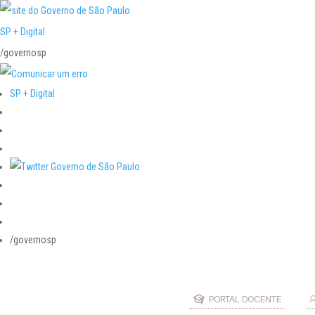
SP + Digital
/governosp
SP + Digital
/governosp
PORTAL DOCENTE