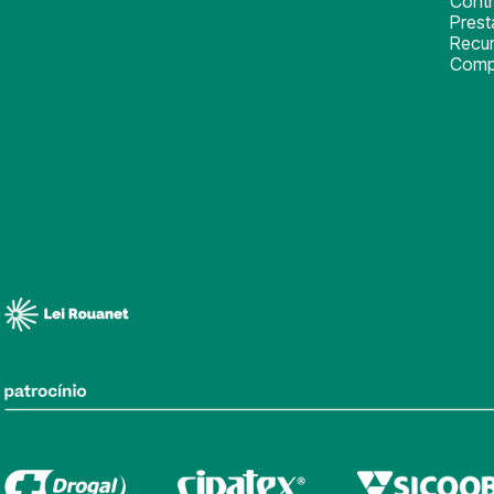
Cont
Pres
Recu
Comp