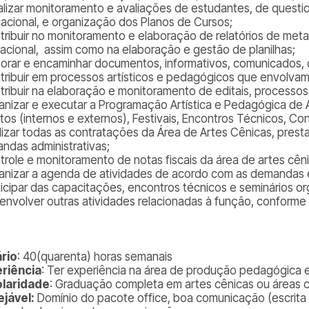
alizar monitoramento e avaliações de estudantes, de questio
acional, e organização dos Planos de Cursos;
tribuir no monitoramento e elaboração de relatórios de me
acional, assim como na elaboração e gestão de planilhas;
borar e encaminhar documentos, informativos, comunicados
tribuir em processos artísticos e pedagógicos que envolvam 
tribuir na elaboração e monitoramento de editais, processos
anizar e executar a Programação Artística e Pedagógica de A
tos (internos e externos), Festivais, Encontros Técnicos, C
lizar todas as contratações da Área de Artes Cênicas, prest
ndas administrativas;
trole e monitoramento de notas fiscais da área de artes cêni
anizar a agenda de atividades de acordo com as demandas e
ticipar das capacitações, encontros técnicos e seminários o
envolver outras atividades relacionadas à função, conform
rio
: 40(quarenta) horas semanais
riência
: Ter experiência na área de produção pedagógica e 
laridade
: Graduação completa em artes cênicas ou áreas c
jável:
Domínio do pacote office, boa comunicação (escrita 