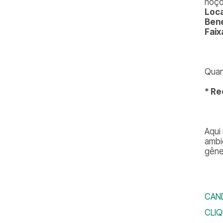
noçõ
Loca
Bene
Faix
Quan
* Re
Aqui
ambi
gêne
CAND
CLIQ