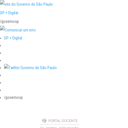
SP + Digital
/governosp
SP + Digital
/governosp
PORTAL DOCENTE