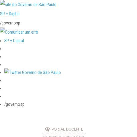
SP + Digital
/governosp
SP + Digital
/governosp
PORTAL DOCENTE