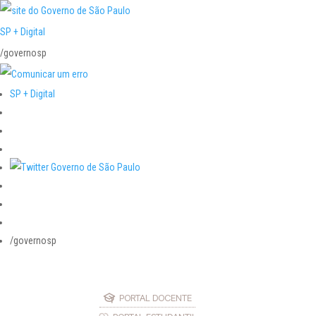
SP + Digital
/governosp
SP + Digital
/governosp
PORTAL DOCENTE