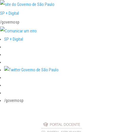
SP + Digital
/governosp
SP + Digital
/governosp
PORTAL DOCENTE