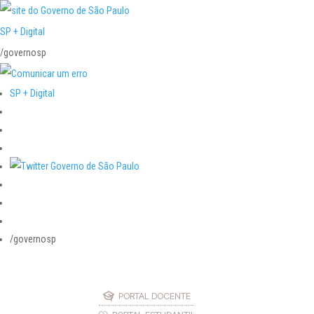
SP + Digital
/governosp
SP + Digital
/governosp
PORTAL DOCENTE