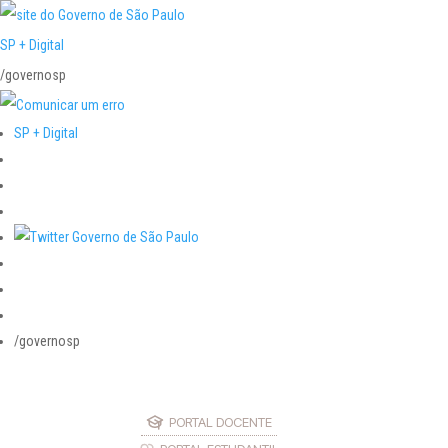
SP + Digital
/governosp
SP + Digital
/governosp
PORTAL DOCENTE