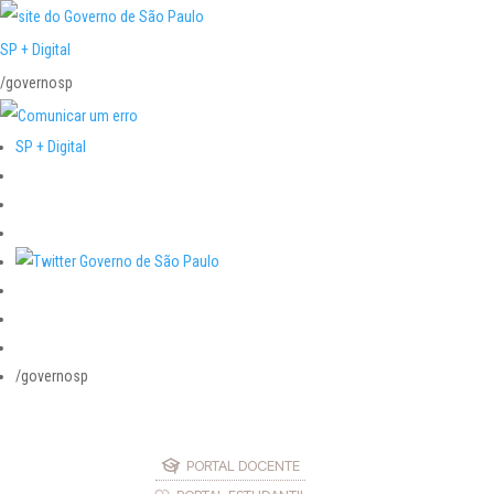
SP + Digital
/governosp
SP + Digital
/governosp
PORTAL DOCENTE