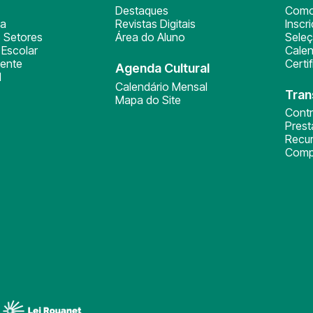
Destaques
Como
ça
Revistas Digitais
Inscr
 Setores
Área do Aluno
Sele
Escolar
Calen
ente
Certi
Agenda Cultural
l
Calendário Mensal
Tran
Mapa do Site
Cont
Pres
Recu
Comp