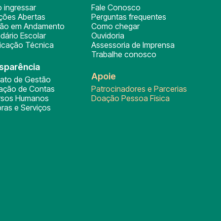
 ingressar
Fale Conosco
ições Abertas
Perguntas frequentes
ção em Andamento
Como chegar
dário Escolar
Ouvidoria
ficação Técnica
Assessoria de Imprensa
Trabalhe conosco
sparência
Apoie
rato de Gestão
tação de Contas
Patrocinadores e Parcerias
rsos Humanos
Doação Pessoa Física
ras e Serviços