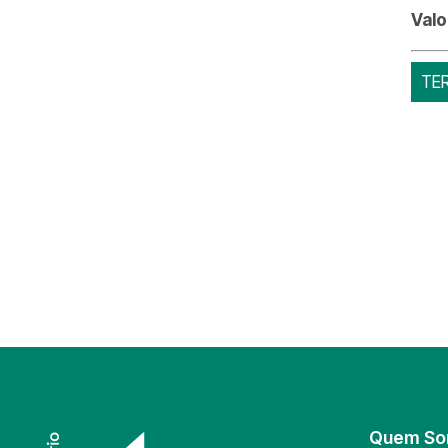
Valo
TE
Quem S