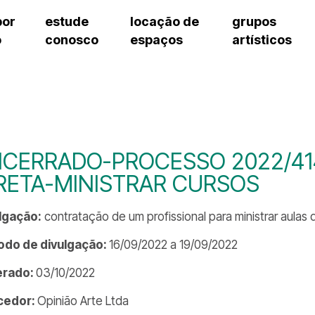
por
estude
locação de
grupos
o
conosco
espaços
artísticos
cursos regulares
bilheteria
teatro procópio ferreira
artes cênicas
grupos artísticos de bolsistas
fale cono
cursos livres
cursos regulares
salão villa-lobos
música
grupos pedagógicos – sede
ouvidoria 
cursos de aperfeiçoamento
cursos livres
erto
auditório unidade chiquinha gonzaga
processo seletivo
grupos pedagógicos – polo
pergunta
chiquinha gonzaga
cursos de aperfeiçoamento
orientações para locação
como che
a
visite o c
3
sceic-sp
NCERRADO-PROCESSO 2022/4
to
equipe té
RETA-MINISTRAR CURSOS
josé do rio pardo
assessori
trabalhe 
lgação:
contratação de um profissional para ministrar aulas 
odo de divulgação:
16/09/2022 a 19/09/2022
erado:
03/10/2022
cedor:
Opinião Arte Ltda