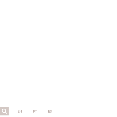
EN
PT
ES