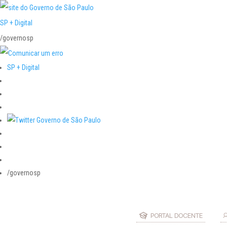
SP + Digital
/governosp
SP + Digital
/governosp
PORTAL DOCENTE