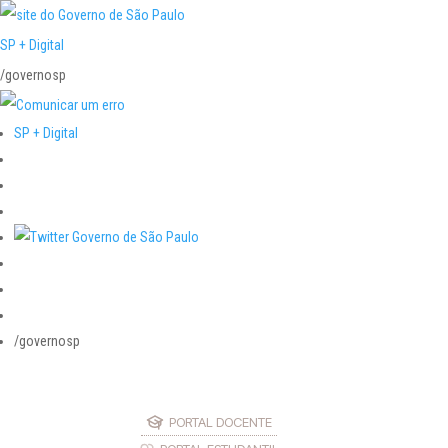
SP + Digital
/governosp
SP + Digital
/governosp
PORTAL DOCENTE