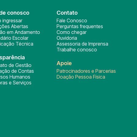
de conosco
Contato
 ingressar
Fale Conosco
ições Abertas
Perguntas frequentes
ção em Andamento
Como chegar
dário Escolar
Ouvidoria
ficação Técnica
Assessoria de Imprensa
Trabalhe conosco
sparência
Apoie
rato de Gestão
tação de Contas
Patrocinadores e Parcerias
rsos Humanos
Doação Pessoa Física
ras e Serviços