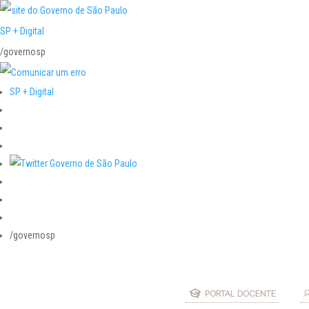
SP + Digital
/governosp
SP + Digital
/governosp
PORTAL DOCENTE