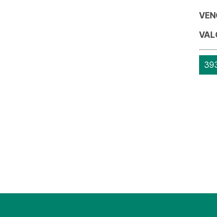
VEN
VAL
393