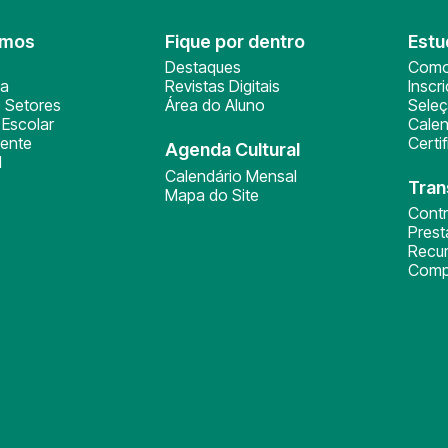
omos
Fique por dentro
Estu
Destaques
Como
ça
Revistas Digitais
Inscr
 Setores
Área do Aluno
Sele
Escolar
Calen
ente
Certi
Agenda Cultural
l
Calendário Mensal
Tran
Mapa do Site
Cont
Pres
Recu
Comp