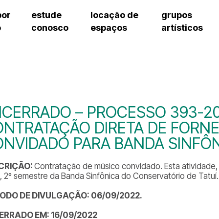
por
estude
locação de
grupos
o
conosco
espaços
artísticos
cursos regulares
bilheteria
teatro procópio ferreira
artes cênicas
grupos artísticos de bolsistas
fale cono
cursos livres
cursos regulares
salão villa-lobos
música
grupos pedagógicos – sede
ouvidoria 
cursos de aperfeiçoamento
cursos livres
erto
auditório unidade chiquinha gonzaga
processo seletivo
grupos pedagógicos – polo
pergunta
chiquinha gonzaga
cursos de aperfeiçoamento
orientações para locação
como che
a
visite o c
3
sceic-sp
CERRADO – PROCESSO 393-20
to
equipe té
NTRATAÇÃO DIRETA DE FORN
josé do rio pardo
assessori
NVIDADO PARA BANDA SINFÔ
trabalhe 
CRIÇÃO:
Contratação de músico convidado. Esta atividade
, 2º semestre da Banda Sinfônica do Conservatório de Tatuí.
ÍODO DE DIVULGAÇÃO: 06/09/2022.
ERRADO EM: 16/09/2022