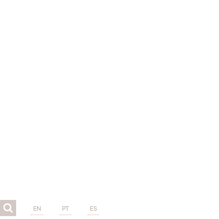
EN
PT
ES