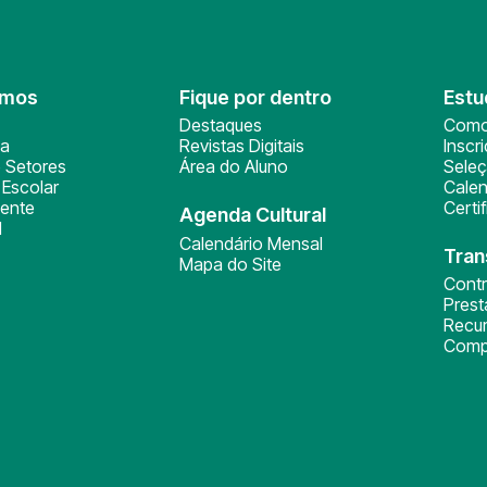
omos
Fique por dentro
Estu
Destaques
Como
ça
Revistas Digitais
Inscr
 Setores
Área do Aluno
Sele
Escolar
Calen
ente
Certi
Agenda Cultural
l
Calendário Mensal
Tran
Mapa do Site
Cont
Pres
Recu
Comp