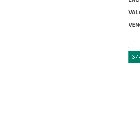
VAL
VEN
377