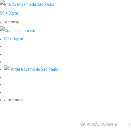
SP + Digital
/governosp
SP + Digital
/governosp
PORTAL DOCENTE