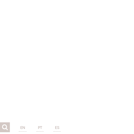
EN
PT
ES