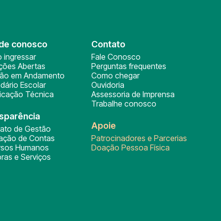
de conosco
Contato
 ingressar
Fale Conosco
ições Abertas
Perguntas frequentes
ção em Andamento
Como chegar
dário Escolar
Ouvidoria
ficação Técnica
Assessoria de Imprensa
Trabalhe conosco
sparência
Apoie
rato de Gestão
tação de Contas
Patrocinadores e Parcerias
rsos Humanos
Doação Pessoa Física
ras e Serviços