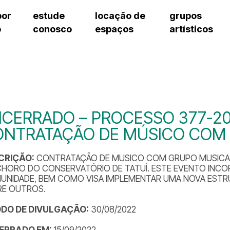
por
estude
locação de
grupos
o
conosco
espaços
artísticos
cursos regulares
bilheteria
teatro procópio ferreira
artes cênicas
grupos artísticos de bolsistas
fale cono
cursos livres
cursos regulares
salão villa-lobos
música
grupos pedagógicos – sede
ouvidoria 
cursos de aperfeiçoamento
cursos livres
erto
auditório unidade chiquinha gonzaga
processo seletivo
grupos pedagógicos – polo
pergunta
chiquinha gonzaga
cursos de aperfeiçoamento
orientações para locação
como che
a
visite o c
3
sceic-sp
CERRADO – PROCESSO 377-20
to
equipe té
ONTRATAÇÃO DE MÚSICO COM
josé do rio pardo
assessori
trabalhe 
CRIÇÃO:
CONTRATAÇÃO DE MUSICO COM GRUPO MUSICAL,
CHORO DO CONSERVATÓRIO DE TATUÍ. ESTE EVENTO INC
UNIDADE, BEM COMO VISA IMPLEMENTAR UMA NOVA ESTR
RE OUTROS.
ODO DE DIVULGAÇÃO:
30/08/2022
ERRADO EM:
15/09/2022