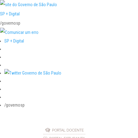
SP + Digital
/governosp
SP + Digital
/governosp
PORTAL DOCENTE