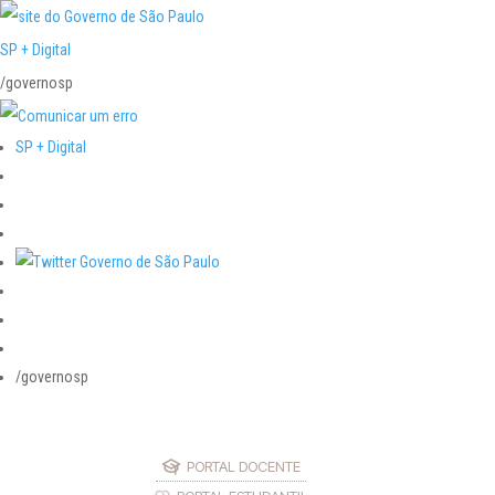
SP + Digital
/governosp
SP + Digital
/governosp
PORTAL DOCENTE