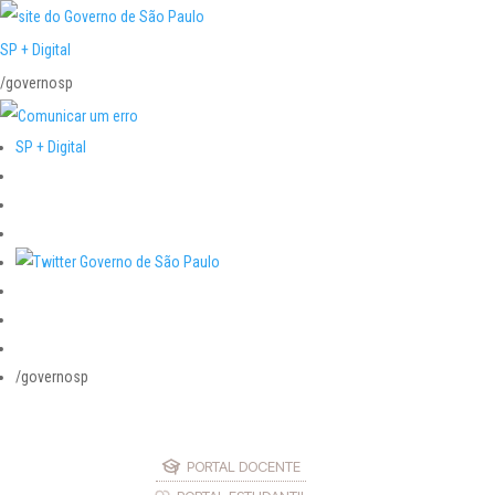
SP + Digital
/governosp
SP + Digital
/governosp
PORTAL DOCENTE