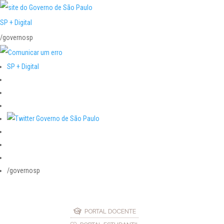
SP + Digital
/governosp
SP + Digital
/governosp
PORTAL DOCENTE